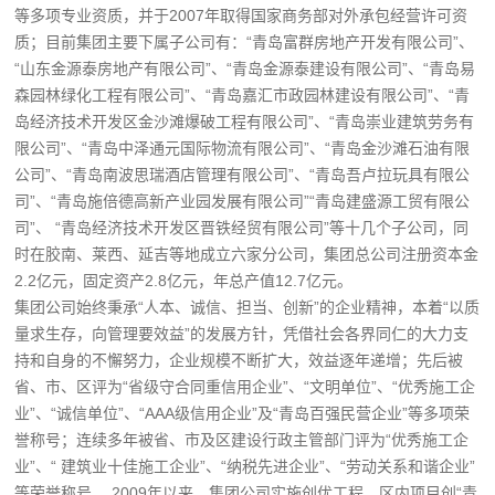
等多项专业资质，并于2007年取得国家商务部对外承包经营许可资
质；目前集团主要下属子公司有：“青岛富群房地产开发有限公司”、
“山东金源泰房地产有限公司”、“青岛金源泰建设有限公司”、“青岛易
森园林绿化工程有限公司”、“青岛嘉汇市政园林建设有限公司”、“青
岛经济技术开发区金沙滩爆破工程有限公司”、“青岛崇业建筑劳务有
限公司”、“青岛中泽通元国际物流有限公司”、“青岛金沙滩石油有限
公司”、“青岛南波思瑞酒店管理有限公司”、“青岛吾卢拉玩具有限公
司”、“青岛施倍德高新产业园发展有限公司”“青岛建盛源工贸有限公
司”、 “青岛经济技术开发区晋铁经贸有限公司”等十几个子公司，同
时在胶南、莱西、延吉等地成立六家分公司，集团总公司注册资本金
2.2亿元，固定资产2.8亿元，年总产值12.7亿元。
集团公司始终秉承“人本、诚信、担当、创新”的企业精神，本着“以质
量求生存，向管理要效益”的发展方针，凭借社会各界同仁的大力支
持和自身的不懈努力，企业规模不断扩大，效益逐年递增；先后被
省、市、区评为“省级守合同重信用企业”、“文明单位”、“优秀施工企
业”、“诚信单位”、“AAA级信用企业”及“青岛百强民营企业”等多项荣
誉称号；连续多年被省、市及区建设行政主管部门评为“优秀施工企
业”、“ 建筑业十佳施工企业”、“纳税先进企业”、“劳动关系和谐企业”
等荣誉称号。 2009年以来，集团公司实施创优工程，区内项目创“青