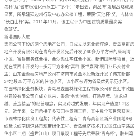
岛杯”及“省市标准化示范工程”多个；“走出去，创品牌”发展战略成果
显著，所承建延边州行政中心办公楼工程，荣获“天池杯”奖，吉林省
“长白山杯”奖。2011年11月，该工程评为中国建筑质量最高奖——
鲁班奖。
新港国际大厦
集团公司下设的两个房地产公司，自成立以来业绩辉煌，青岛富群房
地产开发有限公司在青岛开发区先后开发了60多万平方米的唐岛湾
小区、富群商务综合楼、金沙滩住宅综合小区、新港国际等项目；近
期在莱西市开发的十多万平方米的“富群.豪世嘉园”项目业已交付业
主；山东金源泰房地产公司在济南市黄金地段新近开发了伟东新都
3#地段25万平方米的住宅小区，该小区被评为省级优秀示范小区。
在园林绿化业务板块，青岛易森园林绿化工程有限公司和嘉汇市政园
林建设有限公司自成立以来，秉承“务实创新、打造品牌、追求卓
越、营造精品”的经营理念，实现跨越式发展，年实现产值逾1.2亿
元。近年来，公司承接了多项园林景观工程，其中数个项目荣获省、
市园林绿化优良工程奖；代表性工程有：青岛高新区新产业团地8号
线延长线南侧道路景观带绿化工程、青岛经济技术开发区江山南路居
住小区二期（盛世江山）项目景观工程等先后荣获“青岛杯”，胶州湾