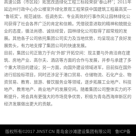
高速公路（市区段）拓宽改造绿化工程三标段荣获“泰山杯”；2011年
延边州行政中心办公楼室外绿化景观工程荣获中国建筑工程最高奖—
“鲁班奖”。规范诚信、低调务实、专业高效的行事作风让园林绿化公
司获得了社会各界广泛的肯定和信赖。凭借锐意进取的精神和兢兢业
业的态度，循法尚德、诚信经营，园林绿化公司取得了超常规的发
展。其他各子公司依托集团公司实力及当地优势，均呈现出了良好发
展势头，有力地支撑了集团公司的快速发展。
目前，集团公司正致力于向“外部”开拓空间：现主要与外商洽商在建
筑、房地产业、高尔夫、酒店等方面的合作与发展，并参与承建了多
个重大项目的建设；另一方面，向国外建设领域进军，目前拟在国外
进行招投标项目，同时还涉足于港口贸易、仓储物流、石化产业、物
资贸易、教育、旅游、餐饮服务业等领域，逐步拓展工业地产、科技
地产、教育地产、商业地产的发展空间。随着集团公司整体实力的不
断提升，将会具有更强大的市场竞争优势，积极为青岛西海岸新区的
经济发展做出更大的贡献。
版权所有©2017 JINST.CN 青岛金沙滩建设集团有限公司
鲁ICP备